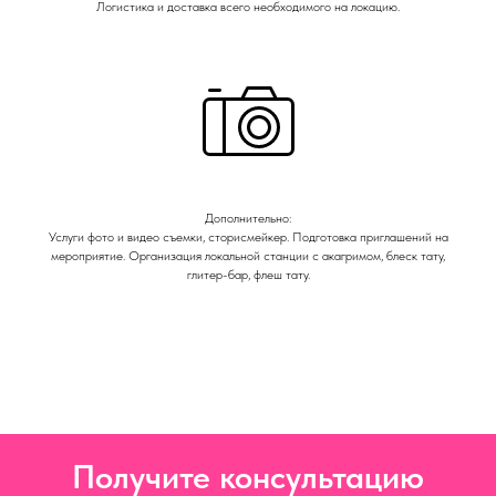
Логистика и доставка всего необходимого на локацию.
Дополнительно:
Услуги фото и видео съемки, сторисмейкер. Подготовка приглашений на
мероприятие. Организация локальной станции с акагримом, блеск тату,
глитер-бар, флеш тату.
Получите консультацию