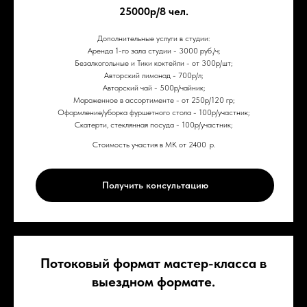
25000р/8 чел.
Дополнительные услуги в студии:
Аренда 1-го зала студии - 3000 руб./ч;
Безалкогольные и Тики коктейли - от 300р/шт;
Авторский лимонад - 700р/л;
Авторский чай - 500р/чайник;
Мороженное в ассортименте - от 250р/120 гр;
Оформление/уборка фуршетного стола - 100р/участник;
Скатерти, стеклянная посуда - 100р/участник;
Стоимость участия в МК от 2400
р.
Получить консультацию
Потоковый формат мастер-класса в
выездном формате.