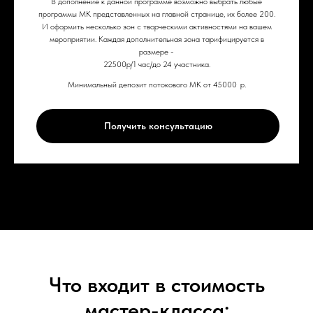
В дополнение к данной программе возможно выбрать любые
программы МК представленных на главной странице, их более 200.
И оформить несколько зон с творческими активностями на вашем
мероприятии. Каждая дополнительная зона тарифицируется в
размере -
22500р/1 час/до 24 участника.
Минимальный депозит потокового МК от 45000
р.
Получить консультацию
Что входит в стоимость
мастер-класса: