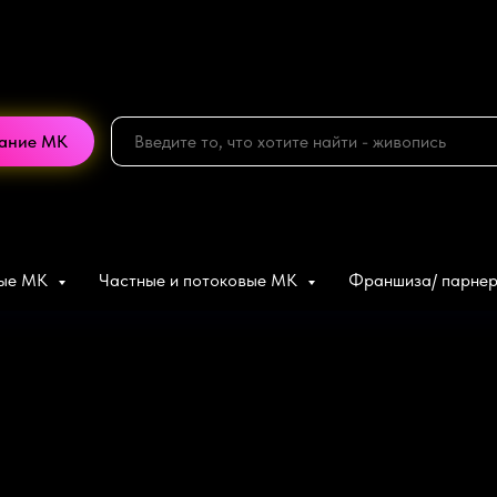
сание МК
ные МК
Частные и потоковые МК
Франшиза/ парне