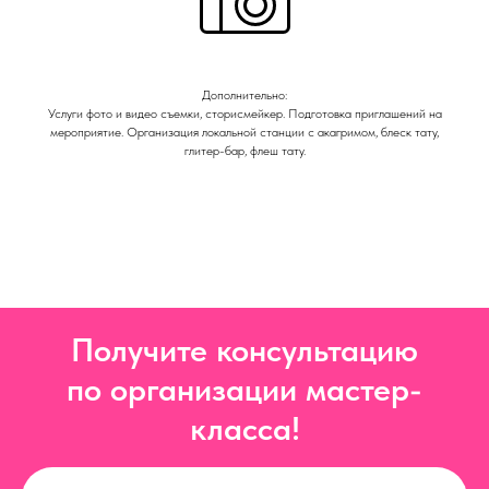
Дополнительно:
Услуги фото и видео съемки, сторисмейкер. Подготовка приглашений на
мероприятие. Организация локальной станции с акагримом, блеск тату,
глитер-бар, флеш тату.
Получите консультацию
по организации мастер-
класса!