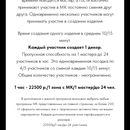
времени находится мастер, а гости хаотично
принимают участие в МК постоянно сменяя друг
друга. Одновременно несколько участников могут
принимать участие в создании изделия.
Время создания одного изделия в среднем 10/15
минут.
Каждый участник создает 1 декор.
Пропускная способность на 1 мастера до 24
участников в час. Это единовременная посадка по
4/5 участников со сменой каждые 10/15 минут.
Общее количество участников - неограниченно.
1 час - 22500 р./1 зона с МК/1 мастер/до 24 чел.
В дополнение к данной программе возможно выбрать любые
программы МК представленных на главной странице, их более 200.
И оформить несколько зон с творческими активностями на вашем
мероприятии. Каждая дополнительная зона тарифицируется в
размере -
22500р/1 час/до 24 участника.