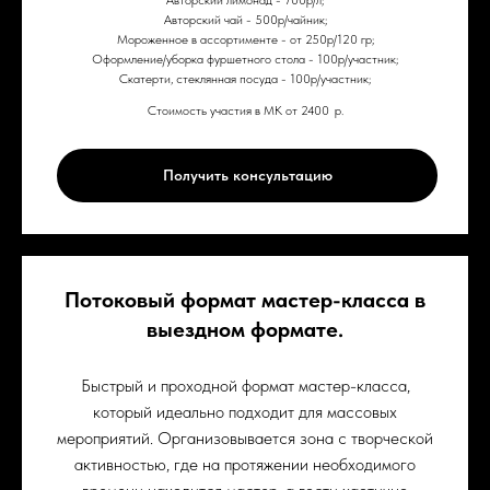
Авторский чай - 500р/чайник;
Мороженное в ассортименте - от 250р/120 гр;
Оформление/уборка фуршетного стола - 100р/участник;
Скатерти, стеклянная посуда - 100р/участник;
Стоимость участия в МК от 2400
р.
Получить консультацию
Потоковый формат мастер-класса в
выездном формате.
Быстрый и проходной формат мастер-класса,
который идеально подходит для массовых
мероприятий. Организовывается зона с творческой
активностью, где на протяжении необходимого